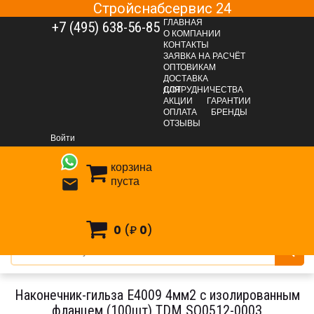
Стройснабсервис 24
ГЛАВНАЯ
+7 (495) 638-56-85
О КОМПАНИИ
КОНТАКТЫ
ЗАЯВКА НА РАСЧЁТ
ОПТОВИКАМ
ДОСТАВКА
ДЛЯ СОТРУДНИЧЕСТВА
АКЦИИ
ГАРАНТИИ
Главная
Каталог
ЭЛЕКТРИКА
ОПЛАТА
БРЕНДЫ
ОТЗЫВЫ
Кабельно-проводниковая продукция
Войти
Аксессуары к кабелям и проводам
Кабельные наконечники и гильзы, соединители
корзина
Наконечники и гильзы для проводов
пуста

Наконечник-гильза Е4009 4мм2 с изолированным фланцем
(100шт) TDM SQ0512-0003
0
(₽
0
)
Наконечник-гильза Е4009 4мм2 с изолированным
фланцем (100шт) TDM SQ0512-0003