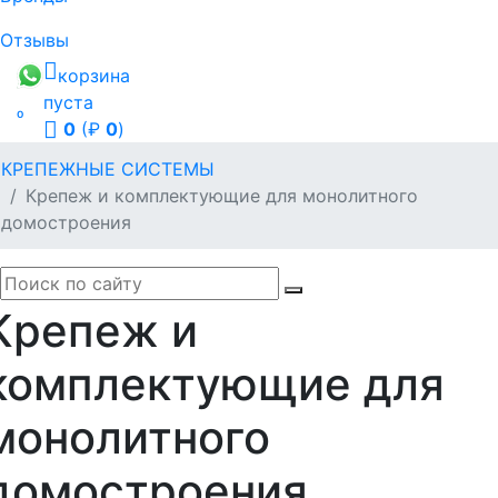
Отзывы
корзина
пуста

0
(₽
0
)
КРЕПЕЖНЫЕ СИСТЕМЫ
Крепеж и комплектующие для монолитного
домостроения
Крепеж и
комплектующие для
монолитного
домостроения