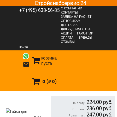
Стройснабсервис 24
О КОМПАНИИ
+7 (495) 638-56-85
КОНТАКТЫ
ЗАЯВКА НА РАСЧЁТ
ОПТОВИКАМ
ДОСТАВКА
ДЛЯ СОТРУДНИЧЕСТВА
АКЦИИ
ГАРАНТИИ
ОПЛАТА
БРЕНДЫ
КРЕПЕЖНЫЕ СИСТЕМЫ
ОТЗЫВЫ
Крепеж и комплектующие для монолитного домостроения
Войти
Гайка для стяжного винта
Гайка для стяжного винта D 35 мм
корзина
пуста

0
(₽
0
)
Гайка для стяжного винта D 35 мм
224.00
руб.
По блату:
236.00
руб.
Оптовая:
247.00
руб.
Розничная: