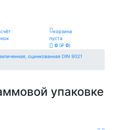
ссчёт
корзина
онок
пуста
0
(₽
0
)
величенная, оцинкованная DIN 9021
аммовой упаковке