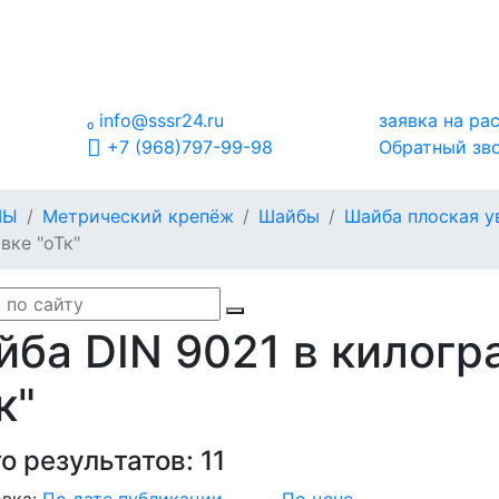

info@sssr24.ru
заявка на ра
+7 (968)797-99-98
Обратный зв
МЫ
Метрический крепёж
Шайбы
Шайба плоская у
вке "оТк"
ба DIN 9021 в килогр
к"
о результатов:
11
вка:
По дате публикации
По цене