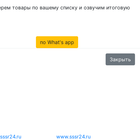
берем товары по вашему списку и озвучим итоговую
по What's app
Закрыть
sssr24.ru
www.sssr24.ru