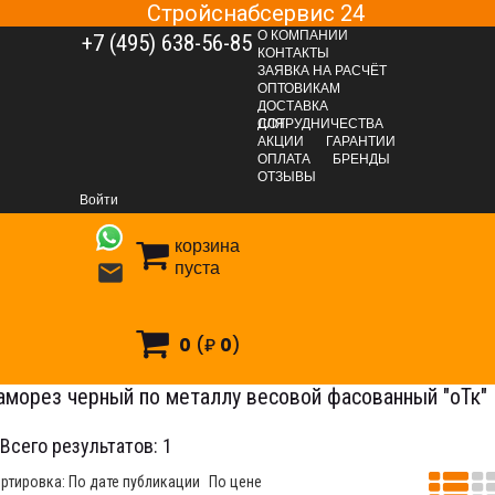
Стройснабсервис 24
О КОМПАНИИ
+7 (495) 638-56-85
КОНТАКТЫ
ЗАЯВКА НА РАСЧЁТ
ОПТОВИКАМ
ДОСТАВКА
ДЛЯ СОТРУДНИЧЕСТВА
АКЦИИ
ГАРАНТИИ
ОПЛАТА
БРЕНДЫ
КРЕПЕЖНЫЕ СИСТЕМЫ
Саморезы, шурупы
ОТЗЫВЫ
Саморезы для крепления гипсокартона
Войти
Саморезы PH чёрные по металлу (мелкий шаг)
корзина
Саморез черный по металлу весовой фасованный "оТк"
пуста

0
(₽
0
)
аморез черный по металлу весовой фасованный "оТк"
Всего результатов:
1
ртировка:
По дате публикации
По цене