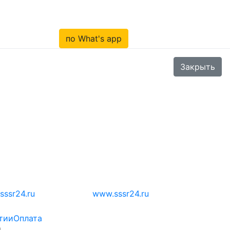
по What's app
Закрыть
sssr24.ru
www.sssr24.ru
тии
Оплата