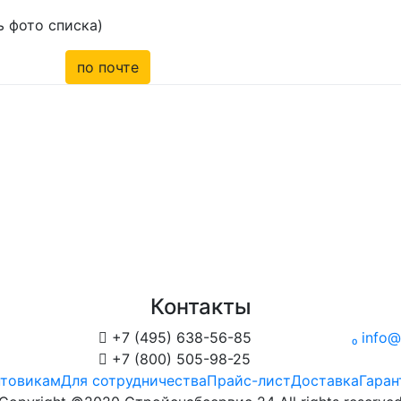
 фото списка)
по почте
Контакты

+7 (495) 638-56-85

info@

+7 (800) 505-98-25
товикам
Для сотрудничества
Прайс-лист
Доставка
Гаран