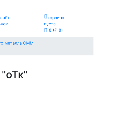
ссчёт
корзина
онок
пуста
0
(₽
0
)
ого металла СММ
"оТк"