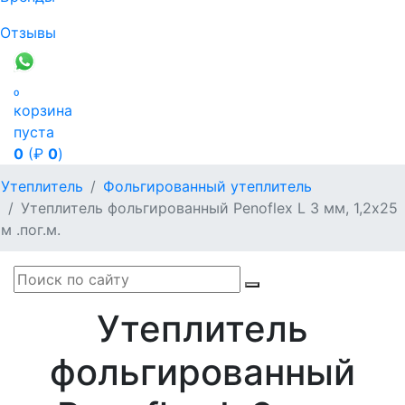
Отзывы

корзина
пуста
0
(₽
0
)
Утеплитель
Фольгированный утеплитель
Утеплитель фольгированный Penoflex L 3 мм, 1,2x25
м .пог.м.
Утеплитель
фольгированный