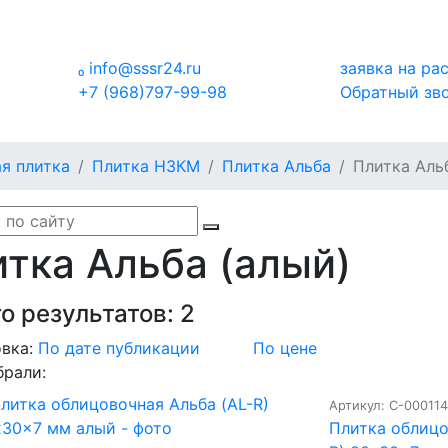

info@sssr24.ru
заявка на ра
+7 (968)797-99-98
Обратный зв
я плитка
Плитка НЗКМ
Плитка Альба
Плитка Аль
тка Альба (алый)
о результатов:
2
вка:
По дате публикации
По цене
брали:
Артикул: С-00011
Плитка облицо