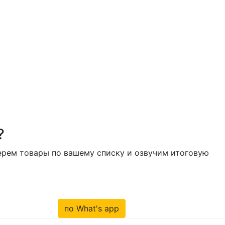
?
берем товары по вашему списку и озвучим итоговую
по What's app