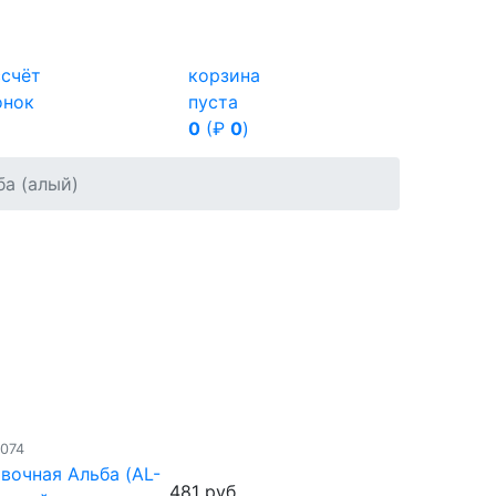
ссчёт
корзина
онок
пуста
0
(₽
0
)
ба (алый)
4074
вочная Альба (AL-
481 руб.