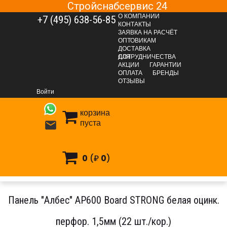
Стройснабсервис 24
О КОМПАНИИ
+7 (495) 638-56-85
КОНТАКТЫ
ЗАЯВКА НА РАСЧЁТ
ОПТОВИКАМ
ДОСТАВКА
ДЛЯ СОТРУДНИЧЕСТВА
АКЦИИ
ГАРАНТИИ
ОПЛАТА
БРЕНДЫ
ОТДЕЛОЧНЫЕ МАТЕРИАЛЫ
Подвесные потолки
ОТЗЫВЫ
Кассетные потолки
Кассетные потолки (заказ)
Войти
Потолки с открытой подвесной системой
корзина
Панель "Албес" AP600 Board STRONG белая оцинк. перфор.
пуста

1,5мм (22 шт./кор.)
0
(₽
0
)
Панель "Албес" AP600 Board STRONG белая оцинк.
перфор. 1,5мм (22 шт./кор.)