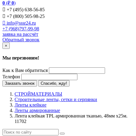
0
(₽
0
)

+7 (495) 638-56-85

+7 (800) 505-98-25

info@sssr24.ru
+7 (968)797-99-98
заявка на рассчёт
Обратный звонок
×
Мы перезвоним!
Как к Вам обратиться
Телефон
Заказать звонок
Спасибо, жду!
СТРОЙМАТЕРИАЛЫ
Строительные ленты, сетки и серпянки
Ленты клейкие
Ленты армированные
Лента клейкая TPL армированная тканью, 48мм х25м.
11702