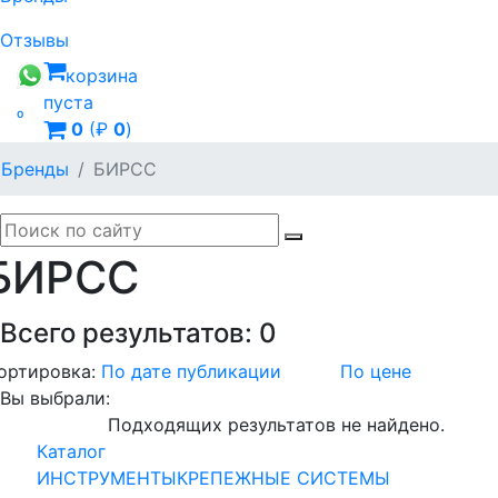
Отзывы
корзина
пуста

0
(₽
0
)
Бренды
БИРСС
БИРСС
Всего результатов:
0
ортировка:
По дате публикации
По цене
Вы выбрали:
Подходящих результатов не найдено.
Каталог
ИНСТРУМЕНТЫ
КРЕПЕЖНЫЕ СИСТЕМЫ