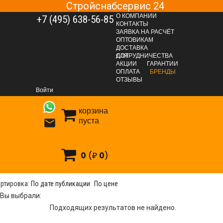
Стройснабсервис 24
О КОМПАНИИ
+7 (495) 638-56-85
КОНТАКТЫ
ЗАЯВКА НА РАСЧЁТ
ОПТОВИКАМ
ДОСТАВКА
ДЛЯ СОТРУДНИЧЕСТВА
АКЦИИ
ГАРАНТИИ
ОПЛАТА
БРЕНДЫ
Бренды
TITEBOND
ОТЗЫВЫ
Войти
корзина
пуста

ITEBOND
0
(₽
0
)
Всего результатов:
0
ртировка:
По дате публикации
По цене
Вы выбрали:
Подходящих результатов не найдено.