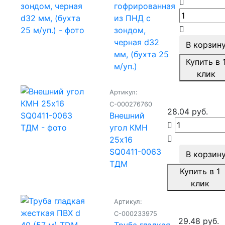
гофрированная
из ПНД с
зондом,
черная d32
В корзин
мм, (бухта 25
Купить в 
м/уп.)
клик
Артикул:
С-000276760
28.04 руб.
Внешний
угол КМН
25х16
SQ0411-0063
В корзин
ТДМ
Купить в 1
клик
Артикул:
С-000233975
29.48 руб.