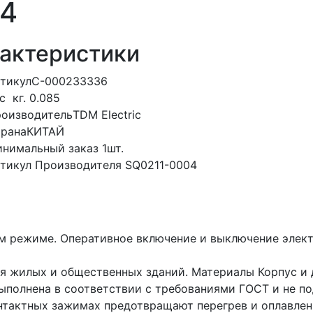
04
актеристики
тикул
С-000233336
ес
кг.
0.085
оизводитель
TDM Electric
рана
КИТАЙ
нимальный заказ
1шт.
тикул Производителя
SQ0211-0004
м режиме. Оперативное включение и выключение элект
я жилых и общественных зданий. Материалы Корпус и д
полнена в соответствии с требованиями ГОСТ и не по
нтактных зажимах предотвращают перегрев и оплавлени