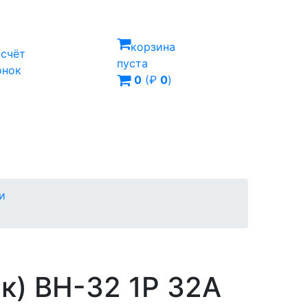
корзина
ссчёт
пуста
онок
0
(₽
0
)
и
к) ВН-32 1P 32A