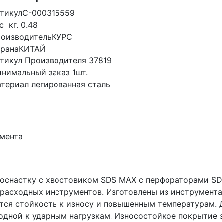
тикул
С-000315559
ес
кг.
0.48
оизводитель
КУРС
рана
КИТАЙ
тикул Производителя
37819
нимальный заказ
1шт.
териал
легированная сталь
умента
 оснастку с хвостовиком SDS MAX c перфораторами SD
 расходных инструментов. Изготовлены из инструмента
тся стойкость к износу и повышенным температурам. 
годной к ударным нагрузкам. Износостойкое покрытие