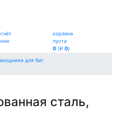
ссчёт
корзина
онок
пуста
0
(₽
0
)
реходники для бит
ванная сталь,