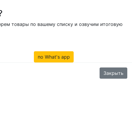
?
берем товары по вашему списку и озвучим итоговую
по What's app
Закрыть