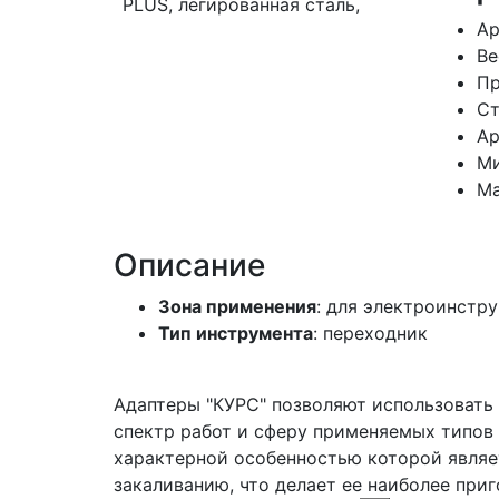
Ар
В
Пр
Ст
Ар
Ми
Ма
Описание
Зона применения
: для электроинстр
Тип инструмента
: переходник
Адаптеры "КУРС" позволяют использовать
спектр работ и сферу применяемых типов
характерной особенностью которой являе
закаливанию, что делает ее наиболее при