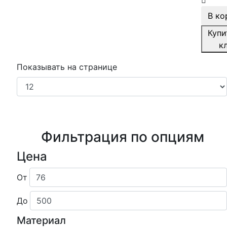
В ко
Купи
к
Показывать на странице
Фильтрация по опциям
Цена
От
До
Материал