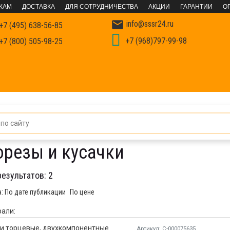
КАМ
ДОСТАВКА
ДЛЯ СОТРУДНИЧЕСТВА
АКЦИИ
ГАРАНТИИ
О

info@sssr24.ru
+7 (495) 638-56-85
+7 (968)797-99-98
+7 (800) 505-98-25
т
Шарнирно-губцевый инструмент
Бокорезы и кусачки
орезы и кусачки
результатов:
2
а:
По дате публикации
По цене
али:
Артикул: С-000075635