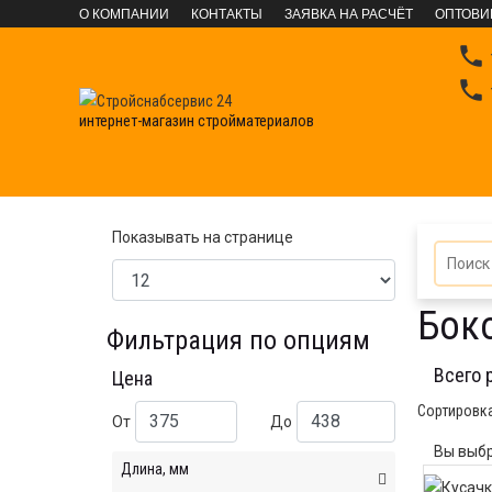
О КОМПАНИИ
КОНТАКТЫ
ЗАЯВКА НА РАСЧЁТ
ОПТОВИ


интернет-магазин стройматериалов
ИНСТРУМЕНТЫ
Столярно-слесарный инструмен
Показывать на странице
Бок
Фильтрация по опциям
Всего 
Цена
Сортировк
От
До
Вы выбр
Длина, мм