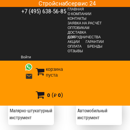
Стройснабсервис 24
ГЛАВНАЯ
+7 (495) 638-56-85
О КОМПАНИИ
КОНТАКТЫ
ЗАЯВКА НА РАСЧЁТ
ОПТОВИКАМ
ДОСТАВКА
ДЛЯ СОТРУДНИЧЕСТВА
АКЦИИ
ГАРАНТИИ
Главная
Каталог
ИНСТРУМЕНТЫ
ОПЛАТА
БРЕНДЫ
ОТЗЫВЫ
Войти
корзина
пуста

НСТРУМЕНТЫ
0
(₽
0
)
Малярно-штукатурный
Автомобильный
инструмент
инструмент