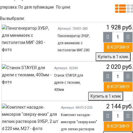
ртировка:
По дате публикации
По цене
Вы выбрали:
1 928 руб.
Артикул: 70401-280
Пеногенератор ЗУБР,
для минимоек с
В КОРЗИНУ
пистолетом МИГ-280
Купить в 1 клик
2 020 руб.
Артикул: 32240
Станок STAYER для
дрели с тисками,
В КОРЗИНУ
400мм
Купить в 1 клик
2 144 руб.
Артикул: МНЛ-2-220
Комплект насадок-
миксеров ″сверху-вниз″
В КОРЗИНУ
для легких растворов