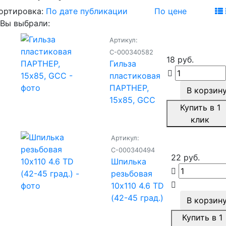
ортировка:
По дате публикации
По цене
Вы выбрали:
Артикул:
С-000340582
18 руб.
Гильза
пластиковая
ПАРТНЕР,
В корзин
15х85, GCC
Купить в 1
клик
Артикул:
С-000340494
22 руб.
Шпилька
резьбовая
10x110 4.6 TD
(42-45 град.)
В корзин
Купить в 1