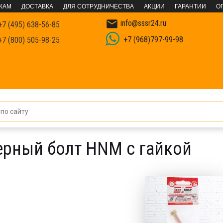
КАМ
ДОСТАВКА
ДЛЯ СОТРУДНИЧЕСТВА
АКЦИИ
ГАРАНТИИ
О

info@sssr24.ru
7 (495) 638-56-85
+7 (968)797-99-98
7 (800) 505-98-25
нкеры
Анкерный болт HNM с гайкой
ерный болт HNM с гайкой