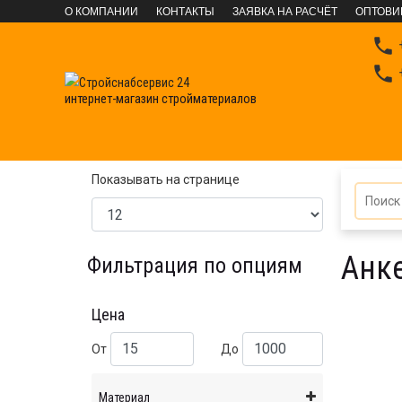
О КОМПАНИИ
КОНТАКТЫ
ЗАЯВКА НА РАСЧЁТ
ОПТОВИ

+

+
интернет-магазин стройматериалов
КРЕПЕЖНЫЕ СИСТЕМЫ
Фасованный крепеж
А
Показывать на странице
Анк
Фильтрация по опциям
Цена
От
До
Материал