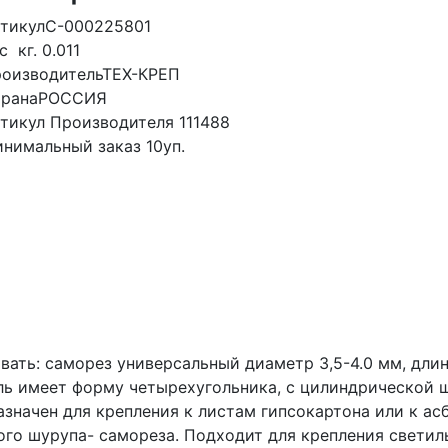
тикул
С-000225801
ес
кг.
0.011
оизводитель
ТЕХ-КРЕП
рана
РОССИЯ
тикул Производителя
111488
нимальный заказ
10уп.
ать: саморез универсальный диаметр 3,5-4.0 мм, длин
ель имеет форму четырехугольника, с цилиндрической 
значен для крепления к листам гипсокартона или к а
о шурупа- самореза. Подходит для крепления светиль