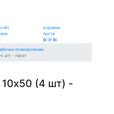
ссчёт
корзина
онок
пуста
0
(₽
0
)
Бабочка полипропилен
4 шт) - пакет
10х50 (4 шт) -