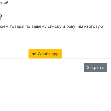
ений.
?
берем товары по вашему списку и озвучим итоговую
по What's app
Закрыть