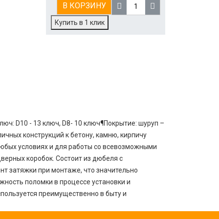
В КОРЗИНУ
Купить в 1 клик
юч: D10 - 13 ключ, D8- 10 ключ¶Покрытие: шуруп –
ичных конструкций к бетону, камню, кирпичу
любых условиях и для работы со всевозможными
верных коробок. Состоит из дюбеля с
нт затяжки при монтаже, что значительно
ность поломки в процессе установки и
спользуется преимущественно в быту и