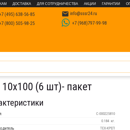
КАМ
ДОСТАВКА
ДЛЯ СОТРУДНИЧЕСТВА
АКЦИИ
ГАРАНТИИ
О

info@sssr24.ru
7 (495) 638-56-85
+7 (968)797-99-98
7 (800) 505-98-25
юбели
Фасадный дюбель
Фасадный дюбель мелкая фасовк
10х100 (6 шт)- пакет
актеристики
л
С-000225810
0.184
кг.
одитель
ТЕХ-КРЕП