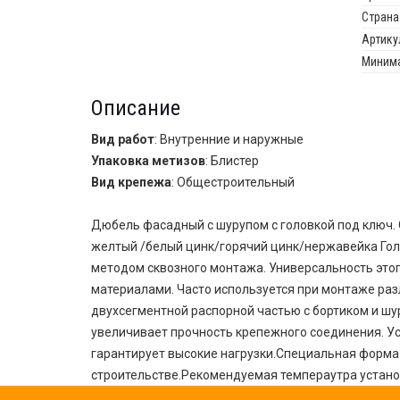
Страна
Артику
Минима
Описание
Вид работ
: Внутренние и наружные
Упаковка метизов
: Блистер
Вид крепежа
: Общестроительный
Дюбель фасадный с шурупом с головкой под ключ. О
желтый /белый цинк/горячий цинк/нержавейка Голо
методом сквозного монтажа. Универсальность это
материалами. Часто используется при монтаже разл
двухсегментной распорной частью с бортиком и ш
увеличивает прочность крепежного соединения. У
гарантирует высокие нагрузки.Специальная форма
строительстве.Рекомендуемая темпераутра устано