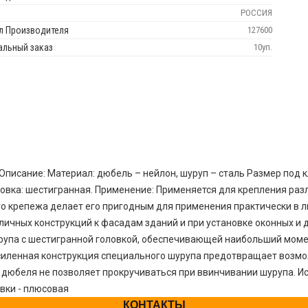
РОССИЯ
л Производителя
127600
льный заказ
10уп.
писание: Материал: дюбель – нейлон, шуруп – сталь Размер под кл
вка: шестигранная. Применение: Применяется для крепления разл
го крепежа делает его пригодным для применения практически в 
ичных конструкций к фасадам зданий и при установке оконных и д
урупа с шестигранной головкой, обеспечивающей наибольший моме
силенная конструкция специального шурупа предотвращает возмож
 дюбеля не позволяет прокручиваться при ввинчивании шурупа. И
вки - плюсовая
КОНТАКТЫ