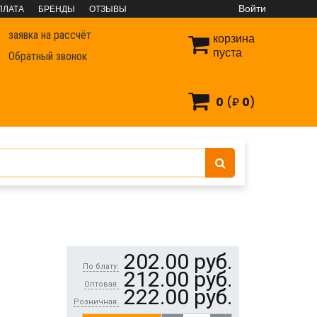
Войти
ПЛАТА
БРЕНДЫ
ОТЗЫВЫ
заявка на рассчёт
корзина
пуста
Обратный звонок
0
(₽
0
)
а
Фасадный дюбель TSX 10х100 (6 шт)- пакет
202.00
руб.
По блату:
212.00
руб.
Оптовая:
222.00
руб.
Розничная: