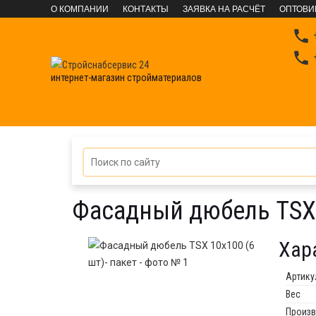
О КОМПАНИИ
КОНТАКТЫ
ЗАЯВКА НА РАСЧЁТ
ОПТОВИ

+

+
интернет-магазин стройматериалов
КРЕПЕЖНЫЕ СИСТЕМЫ
Фасованный крепеж
Д
Фасадный дюбель TSX 
Хар
Артику
Вес
Произв