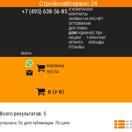
Стройснабсервис 24
О КОМПАНИИ
+7 (495) 638-56-85
КОНТАКТЫ
ЗАЯВКА НА РАСЧЁТ
ОПТОВИКАМ
ДОСТАВКА
ДЛЯ СОТРУДНИЧЕСТВА
АКЦИИ
ГАРАНТИИ
ОПЛАТА
БРЕНДЫ
КРЕПЕЖНЫЕ СИСТЕМЫ
Фасованный крепеж
ОТЗЫВЫ
Грузовой крепёж
Соединитель цепи
Войти
Соединитель цепи (картонка)
корзина
пуста

0
(₽
0
)
оединитель цепи (картонка)
Всего результатов:
5
ртировка:
По дате публикации
По цене