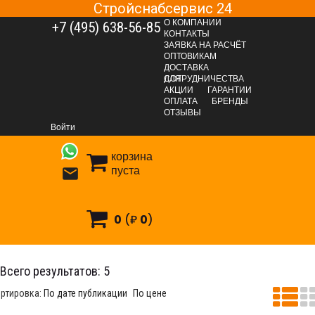
Стройснабсервис 24
О КОМПАНИИ
+7 (495) 638-56-85
КОНТАКТЫ
ЗАЯВКА НА РАСЧЁТ
ОПТОВИКАМ
ДОСТАВКА
ДЛЯ СОТРУДНИЧЕСТВА
АКЦИИ
ГАРАНТИИ
ОПЛАТА
БРЕНДЫ
КРЕПЕЖНЫЕ СИСТЕМЫ
Фасованный крепеж
Гвозди
ОТЗЫВЫ
Гвоздь финишный латунированный
Войти
Гвоздь финишный латунированный (пакет)
корзина
пуста

0
(₽
0
)
воздь финишный латунированный (пакет)
Всего результатов:
5
ртировка:
По дате публикации
По цене