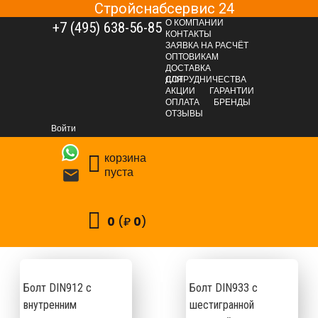
Стройснабсервис 24
О КОМПАНИИ
+7 (495) 638-56-85
КОНТАКТЫ
ЗАЯВКА НА РАСЧЁТ
ОПТОВИКАМ
ДОСТАВКА
ДЛЯ СОТРУДНИЧЕСТВА
АКЦИИ
ГАРАНТИИ
ОПЛАТА
БРЕНДЫ
КРЕПЕЖНЫЕ СИСТЕМЫ
Фасованный крепеж
ОТЗЫВЫ
Метрический крепёж
Войти
корзина
пуста

етрический крепёж
0
(₽
0
)
Болт DIN912 с
Болт DIN933 с
внутренним
шестигранной