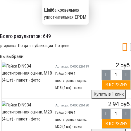
Шайба кровельная
уплотнительная EPDM
Всего результатов:
649
ртировка:
По дате публикации
По цене
Вы выбрали:
2 руб.
Артикул: С-000226119
Гайка DIN934
шестигранная оцинк.
В КОРЗИНУ
М18 (4 шт) - пакет
Купить в 1 клик
2.94 руб.
Артикул: С-000226120
Гайка DIN934
шестигранная оцинк.
В КОРЗИНУ
М20 (4 шт) - пакет