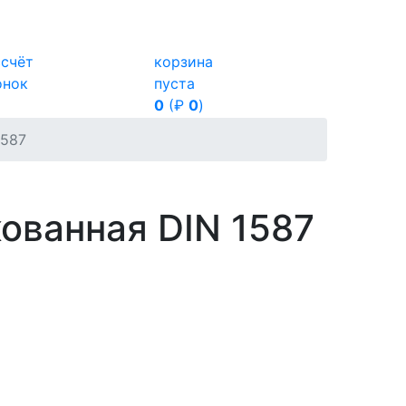
ссчёт
корзина
онок
пуста
0
(₽
0
)
1587
кованная DIN 1587