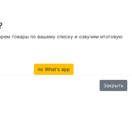
?
берем товары по вашему списку и озвучим итоговую
по What's app
Закрыть