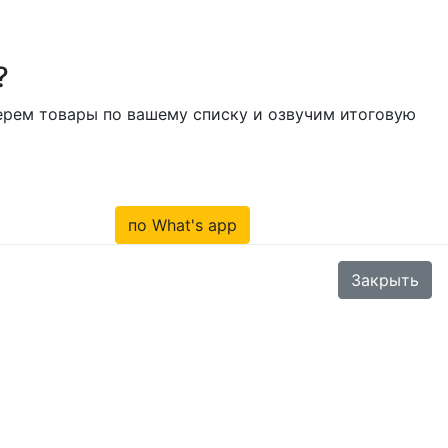
?
берем товары по вашему списку и озвучим итоговую
по What's app
Закрыть