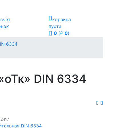
ссчёт
корзина
онок
пуста
0
(₽
0
)
IN 6334
 «оТк» DIN 6334
82417
ительная DIN 6334