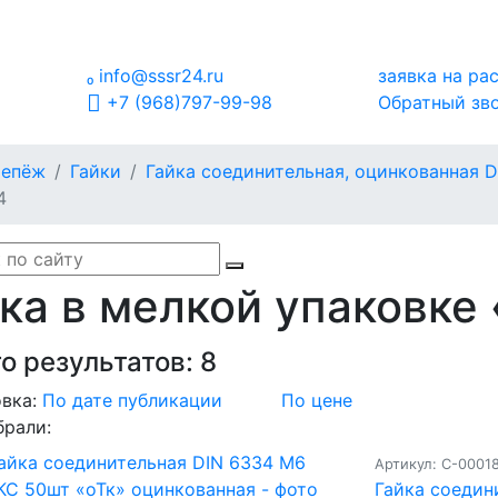

info@sssr24.ru
заявка на ра
+7 (968)797-99-98
Обратный зв
репёж
Гайки
Гайка соединительная, оцинкованная D
4
ка в мелкой упаковке
о результатов:
8
вка:
По дате публикации
По цене
брали:
Артикул: С-0001
Гайка соедин