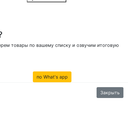
?
берем товары по вашему списку и озвучим итоговую
по What's app
Закрыть