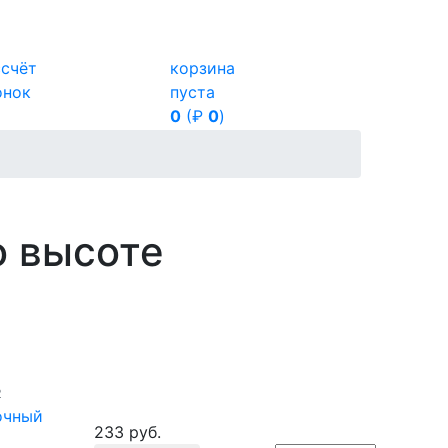
ссчёт
корзина
онок
пуста
0
(₽
0
)
о высоте
2
очный
233 руб.