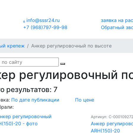

info@sssr24.ru
заявка на ра
+7 (968)797-99-98
Обратный зв
ый крепеж
Анкер регулировочный по высоте
ер регулировочный п
о результатов:
7
вка:
По дате публикации
По цене
брали:
Артикул: С-00010927
Анкер регулиров
ARH(150)-20