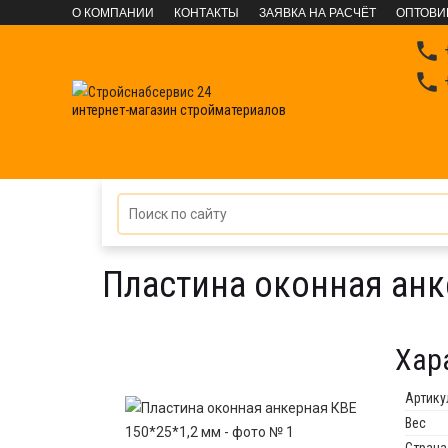
О КОМПАНИИ
КОНТАКТЫ
ЗАЯВКА НА РАСЧЁТ
ОПТОВИ

+

+
интернет-магазин стройматериалов
КРЕПЕЖНЫЕ СИСТЕМЫ
Перфорированный креп
Пластина оконная анк
Хар
Артику
Вес