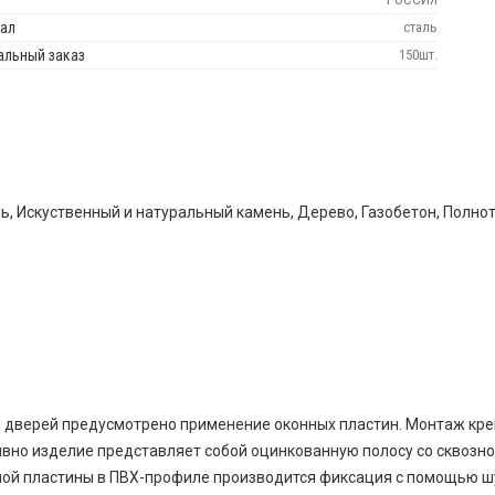
ал
сталь
льный заказ
150шт.
ь, Искуственный и натуральный камень, Дерево, Газобетон, Полно
и дверей предусмотрено применение оконных пластин. Монтаж кр
вно изделие представляет собой оцинкованную полосу со сквозно
ной пластины в ПВХ-профиле производится фиксация с помощью шу