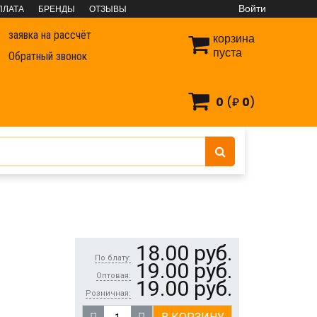
Войти
ПЛАТА
БРЕНДЫ
ОТЗЫВЫ
заявка на рассчёт
корзина
пуста
Обратный звонок
0
(₽
0
)
Е 150*25*1,2 мм
18.00
руб.
По блату:
19.00
руб.
Оптовая:
19.00
руб.
Розничная: