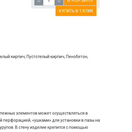
В КОРЗИНУ
КУПИТЬ В 1 КЛИК
телый кирпич, Пустотелый кирпич, Пенобетон,
епежных элементов может осуществляться в
й перфорацией, «ушками» для установки в пазы на
рупов. В стену изделие крепится с помощью