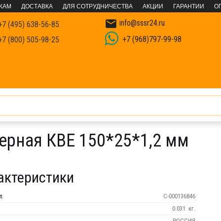
КАМ
ДОСТАВКА
ДЛЯ СОТРУДНИЧЕСТВА
АКЦИИ
ГАРАНТИИ
О

info@sssr24.ru
7 (495) 638-56-85
+7 (968)797-99-98
7 (800) 505-98-25
еж
Пластина оконная анкерная
Пластина оконная анкерная КВ
ерная КВЕ 150*25*1,2 мм
актеристики
л
С-000136846
0.031
кг.
РОССИЯ