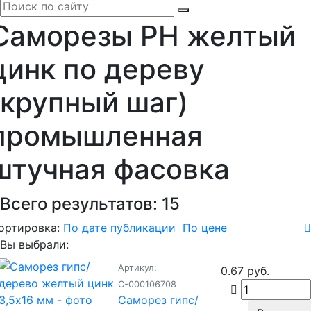
Саморезы PH желтый
цинк по дереву
(крупный шаг)
промышленная
штучная фасовка
Всего результатов:
15
ортировка:
По дате публикации
По цене
Вы выбрали:
Артикул:
0.67 руб.
С-000106708
Саморез гипс/