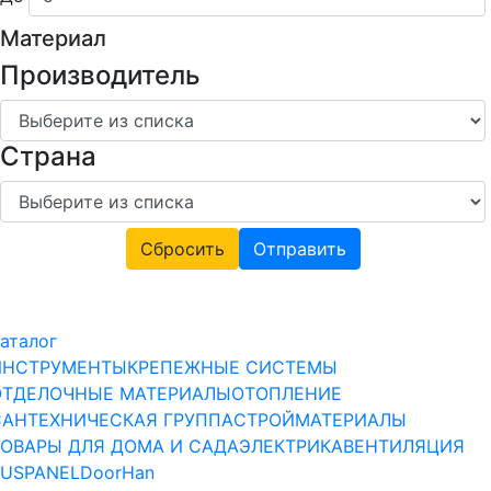
Материал
Производитель
Страна
Сбросить
Отправить
аталог
ИНСТРУМЕНТЫ
КРЕПЕЖНЫЕ СИСТЕМЫ
ОТДЕЛОЧНЫЕ МАТЕРИАЛЫ
ОТОПЛЕНИЕ
САНТЕХНИЧЕСКАЯ ГРУППА
СТРОЙМАТЕРИАЛЫ
ТОВАРЫ ДЛЯ ДОМА И САДА
ЭЛЕКТРИКА
ВЕНТИЛЯЦИЯ
RUSPANEL
DoorHan