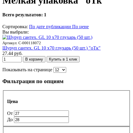
Мелкая упаковка "оТк"
Всего результатов:
1
Сортировка:
По дате публикации
По цене
Вы выбрали:
Артикул: С-000118072
Шуруп сантех. GL 10 х70 глухарь (50 шт.) "оТк"
27.44 руб.
В корзину
Купить в 1 клик
Показывать на странице
Фильтрация по опциям
Цена
От
До