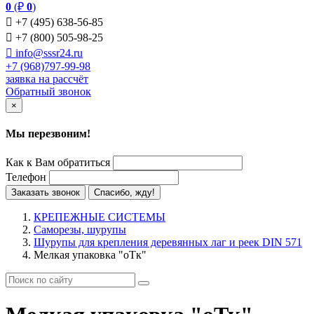
0
(₽
0
)

+7 (495) 638-56-85

+7 (800) 505-98-25

info@sssr24.ru
+7 (968)797-99-98
заявка на рассчёт
Обратный звонок
×
Мы перезвоним!
Как к Вам обратиться
Телефон
Заказать звонок
Спасибо, жду!
КРЕПЕЖНЫЕ СИСТЕМЫ
Саморезы, шурупы
Шурупы для крепления деревянных лаг и реек DIN 571
Мелкая упаковка "оТк"