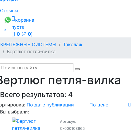
Отзывы
корзина
пуста

0
(₽
0
)
КРЕПЕЖНЫЕ СИСТЕМЫ
Такелаж
Вертлюг петля-вилка
Вертлюг петля-вилка
Всего результатов:
4
ортировка:
По дате публикации
По цене
Вы выбрали:
Артикул:
С-000108665