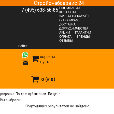
Стройснабсервис 24
О КОМПАНИИ
+7 (495) 638-56-85
КОНТАКТЫ
ЗАЯВКА НА РАСЧЁТ
ОПТОВИКАМ
ДОСТАВКА
ДЛЯ СОТРУДНИЧЕСТВА
АКЦИИ
ГАРАНТИИ
ОПЛАТА
БРЕНДЫ
Спецодежда и хозтовары
Спецодежда
Зимняя спецодежда
ОТЗЫВЫ
Войти
корзина
пуста

имняя спецодежда
0
(₽
0
)
Всего результатов:
0
ртировка:
По дате публикации
По цене
Вы выбрали:
Подходящих результатов не найдено.