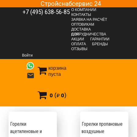
Стройснабсервис 24
О КОМПАНИИ
+7 (495) 638-56-85
КОНТАКТЫ
ЗАЯВКА НА РАСЧЁТ
ОПТОВИКАМ
ДОСТАВКА
ДЛЯ СОТРУДНИЧЕСТВА
АКЦИИ
ГАРАНТИИ
ОПЛАТА
БРЕНДЫ
Сварочное оборудование
Газосварочное оборудование
ОТЗЫВЫ
Горелки
Войти
корзина
пуста

орелки
0
(₽
0
)
Горелки
Горелки пропановые
ацетиленовые и
воздушные