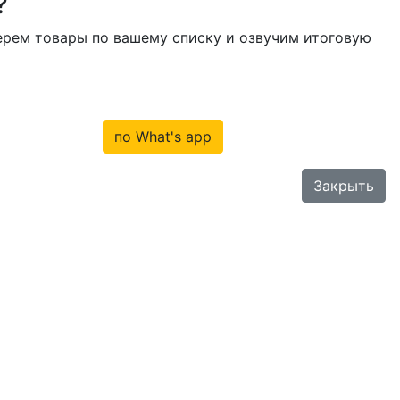
?
берем товары по вашему списку и озвучим итоговую
по What's app
Закрыть