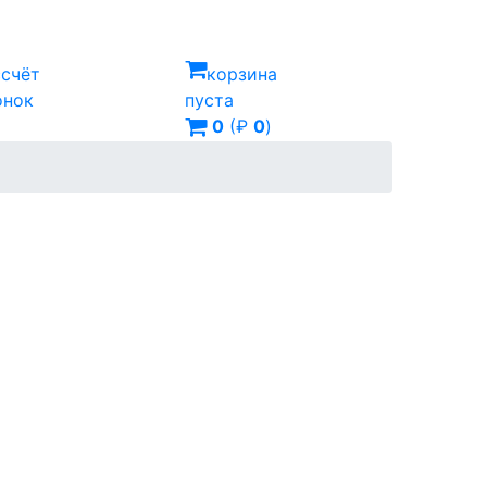
ссчёт
корзина
онок
пуста
0
(₽
0
)