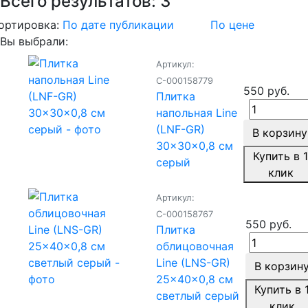
Всего результатов:
3
ортировка:
По дате публикации
По цене
Вы выбрали:
Артикул:
С-000158779
550 руб.
Плитка
напольная Line
(LNF-GR)
В корзину
30x30x0,8 см
Купить в 
серый
клик
Артикул:
С-000158767
550 руб.
Плитка
облицовочная
Line (LNS-GR)
В корзин
25x40x0,8 см
Купить в 
светлый серый
клик