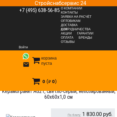
Стройснабсервис 24
О КОМПАНИИ
+7 (495) 638-56-85
КОНТАКТЫ
ЗАЯВКА НА РАСЧЁТ
ОПТОВИКАМ
ДОСТАВКА
ДЛЯ СОТРУДНИЧЕСТВА
АКЦИИ
ГАРАНТИИ
ОПЛАТА
БРЕНДЫ
ОТДЕЛОЧНЫЕ МАТЕРИАЛЫ
Керамогранит
ОТЗЫВЫ
Керамогранит Estima
Керамогранит коллекции Aglomerat
Войти
Керамогранит AG21, светло-серый, неполированный, 60x60x1,0
корзина
см
пуста

0
(₽
0
)
Керамогранит AG21, светло-серый, неполированный,
60x60x1,0 см
1 830.00
руб.
По блату: