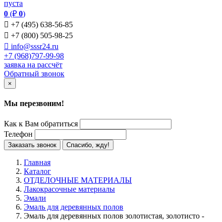
пуста
0
(₽
0
)

+7 (495) 638-56-85

+7 (800) 505-98-25

info@sssr24.ru
+7 (968)797-99-98
заявка на рассчёт
Обратный звонок
×
Мы перезвоним!
Как к Вам обратиться
Телефон
Заказать звонок
Спасибо, жду!
Главная
Каталог
ОТДЕЛОЧНЫЕ МАТЕРИАЛЫ
Лакокрасочные материалы
Эмали
Эмаль для деревянных полов
Эмаль для деревянных полов золотистая, золотисто -