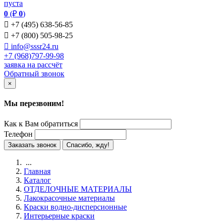
пуста
0
(₽
0
)

+7 (495) 638-56-85

+7 (800) 505-98-25

info@sssr24.ru
+7 (968)797-99-98
заявка на рассчёт
Обратный звонок
×
Мы перезвоним!
Как к Вам обратиться
Телефон
Заказать звонок
Спасибо, жду!
...
Главная
Каталог
ОТДЕЛОЧНЫЕ МАТЕРИАЛЫ
Лакокрасочные материалы
Краски водно-дисперсионные
Интерьерные краски