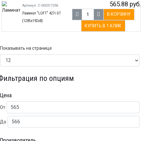
565.88 руб.
Артикул: С-000317296
Ламинат "LOFT" 427i GT
В КОРЗИНУ
(1285х192х8)
КУПИТЬ В 1 КЛИК
Показывать на странице
Фильтрация по опциям
Цена
От
До
Производитель