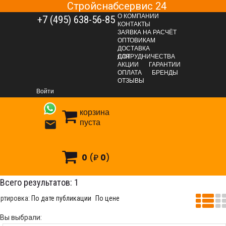
Стройснабсервис 24
О КОМПАНИИ
+7 (495) 638-56-85
КОНТАКТЫ
ЗАЯВКА НА РАСЧЁТ
ОПТОВИКАМ
ДОСТАВКА
ДЛЯ СОТРУДНИЧЕСТВА
АКЦИИ
ГАРАНТИИ
ОПЛАТА
БРЕНДЫ
ОТДЕЛОЧНЫЕ МАТЕРИАЛЫ
Напольные покрытия
Ламинат
ОТЗЫВЫ
"EUROHOME"
LOFT 32/AC4
Войти
корзина
пуста

OFT 32/AC4
0
(₽
0
)
Всего результатов:
1
ртировка:
По дате публикации
По цене
Вы выбрали: