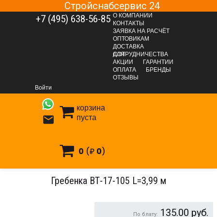
Стройснабсервис 24
О КОМПАНИИ
+7 (495) 638-56-85
КОНТАКТЫ
ЗАЯВКА НА РАСЧЁТ
ОПТОВИКАМ
ДОСТАВКА
ДЛЯ СОТРУДНИЧЕСТВА
АКЦИИ
ГАРАНТИИ
ОПЛАТА
БРЕНДЫ
ОТДЕЛОЧНЫЕ МАТЕРИАЛЫ
Подвесные потолки
ОТЗЫВЫ
Реечные подвесные потолки
Войти
Реечные подвесные потолки (заказ)
корзина
Реечные дизайнерские потолки
Гребенка
пуста

Гребенка ВТ-17-105 L=3,99 м
0
(₽
0
)
Гребенка ВТ-17-105 L=3,99 м
135.00
руб.
По блату: