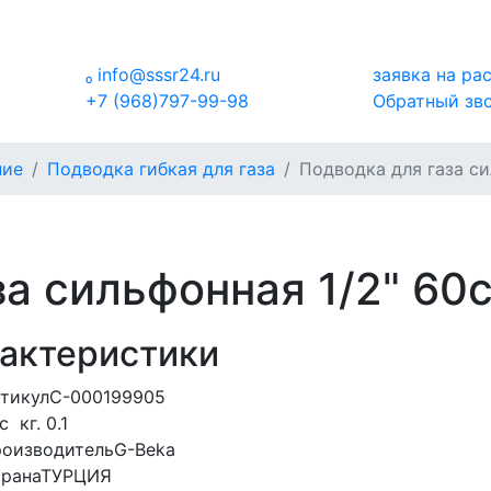

info@sssr24.ru
заявка на ра
+7 (968)797-99-98
Обратный зв
ние
Подводка гибкая для газа
Подводка для газа си
а сильфонная 1/2" 60с
актеристики
тикул
С-000199905
ес
кг.
0.1
оизводитель
G-Beka
рана
ТУРЦИЯ