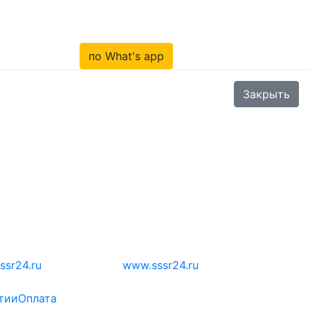
по What's app
Закрыть
ssr24.ru
www.sssr24.ru
тии
Оплата