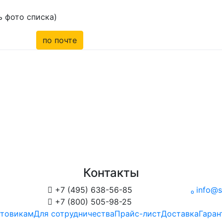
 фото списка)
по почте
Контакты

+7 (495) 638-56-85

info@s

+7 (800) 505-98-25
товикам
Для сотрудничества
Прайс-лист
Доставка
Гаран