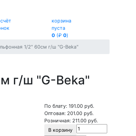
ссчёт
корзина
онок
пуста
0
(₽
0
)
льфонная 1/2" 60см г/ш "G-Beka"
м г/ш "G-Beka"
По блату:
191.00
руб.
Оптовая:
201.00
руб.
Розничная:
211.00
руб.
В корзину