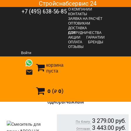
Стройснабсервис 24
О КОМПАНИИ
+7 (495) 638-56-85
КОНТАКТЫ
ЗАЯВКА НА РАСЧЁТ
ОПТОВИКАМ
ДОСТАВКА
ДЛЯ СОТРУДНИЧЕСТВА
АКЦИИ
ГАРАНТИИ
ОПЛАТА
БРЕНДЫ
САНТЕХНИЧЕСКАЯ ГРУППА
Сантехника
ОТЗЫВЫ
Смесители и комплектующие
Смесители для ванн
Войти
Смеситель для ванны ARGO LUX MEGA 3505L, однорычажный
корзина
пуста

0
(₽
0
)
Смеситель для ванны ARGO LUX MEGA 3505L,
однорычажный
3 279.00
руб.
По блату:
3 443.00
руб.
Оптовая: