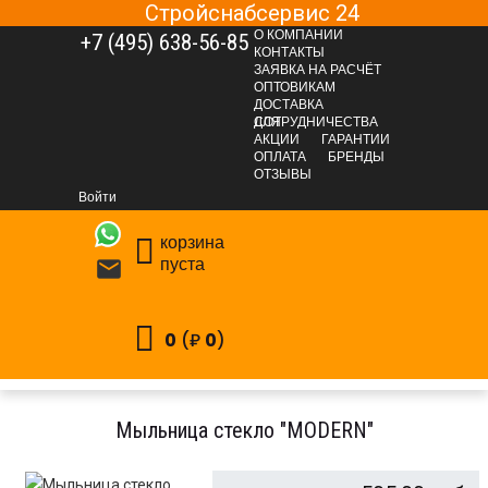
Стройснабсервис 24
О КОМПАНИИ
+7 (495) 638-56-85
КОНТАКТЫ
ЗАЯВКА НА РАСЧЁТ
ОПТОВИКАМ
ДОСТАВКА
ДЛЯ СОТРУДНИЧЕСТВА
АКЦИИ
ГАРАНТИИ
ОПЛАТА
БРЕНДЫ
САНТЕХНИЧЕСКАЯ ГРУППА
Сантехника
ОТЗЫВЫ
Ванны и сопутствующие товары
Войти
Аксессуары для ванных комнат
корзина
Дозаторы жидкого мыла, мыльницы
пуста

Мыльница стекло "MODERN"
0
(₽
0
)
Мыльница стекло "MODERN"