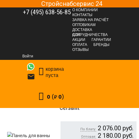
Стройснабсервис 24
О КОМПАНИИ
+7 (495) 638-56-85
КОНТАКТЫ
ЗАЯВКА НА РАСЧЁТ
ОПТОВИКАМ
ДОСТАВКА
ДЛЯ СОТРУДНИЧЕСТВА
АКЦИИ
ГАРАНТИИ
ОПЛАТА
БРЕНДЫ
САНТЕХНИЧЕСКАЯ ГРУППА
Сантехника
ОТЗЫВЫ
Ванны и сопутствующие товары
Экраны для ванн
Войти
Панель для ванны SANTANA 170, PA-TYPE 1х170, Cersanit
корзина
пуста

0
(₽
0
)
Панель для ванны SANTANA 170, PA-TYPE 1х170,
Cersanit
2 076.00
руб.
По блату:
2 180.00
руб.
Оптовая: