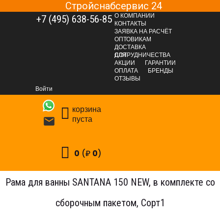
Стройснабсервис 24
О КОМПАНИИ
+7 (495) 638-56-85
КОНТАКТЫ
ЗАЯВКА НА РАСЧЁТ
ОПТОВИКАМ
ДОСТАВКА
ДЛЯ СОТРУДНИЧЕСТВА
АКЦИИ
ГАРАНТИИ
ОПЛАТА
БРЕНДЫ
САНТЕХНИЧЕСКАЯ ГРУППА
Сантехника
ОТЗЫВЫ
Ванны и сопутствующие товары
Ванны акриловые
Войти
Рама для ванны SANTANA 150 NEW, в комплекте со сборочным
корзина
пакетом, Сорт1
пуста

0
(₽
0
)
Рама для ванны SANTANA 150 NEW, в комплекте со
сборочным пакетом, Сорт1