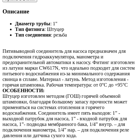
Описание
Диаметр трубы
: 1"
Тип фитинга
: Штуцер
Тип соединения
: резьба
Пятивыводной соединитель для насоса предназначен для
подключения гидроаккумулятора, манометра и
предохранительной автоматики к насосу. Фитинг изготовлен
из латуни марки CW617N, что идеально подходит для систем
питьевого водоснабжения из-за минимального содержания
свинца в сплаве. Материал - латунь. Метод изготовления -
горячая штамповка. Рабочая температура: от 0°C до +95°C
ОСОБЕННОСТИ:
Штуцер изготовлен методом (ГОШ) горячей объемной
штамповки, благодаря большому запасу прочности может
применяться на системах отопления и горячего
водоснабжения. Соединитель имеет пять выходов: 1” -
выходной патрубок для насоса, 1” - входной патрубок для
насоса, 1”- подводка мембранного бака, 1/4” внутр. – для
подключения манометра, 1/4” нар. – для подключения реле
давления или датчика сухого хода.