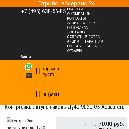
Стройснабсервис 24
ГЛАВНАЯ
+7 (495) 638-56-85
О КОМПАНИИ
КОНТАКТЫ
ЗАЯВКА НА РАСЧЁТ
ОПТОВИКАМ
ДОСТАВКА
ДЛЯ СОТРУДНИЧЕСТВА
АКЦИИ
ГАРАНТИИ
Главная
Каталог
САНТЕХНИЧЕСКАЯ ГРУППА
ОПЛАТА
БРЕНДЫ
ОТЗЫВЫ
Водоснабжение
Трубы и фитинги
Фитинги латунные
Войти
Контргайки латунные
Контргайка латунь никель Ду40 9020-05 Aquasfera
корзина
пуста

0
(₽
0
)
Контргайка латунь никель Ду40 9020-05 Aquasfera
70.00
руб.
По блату: