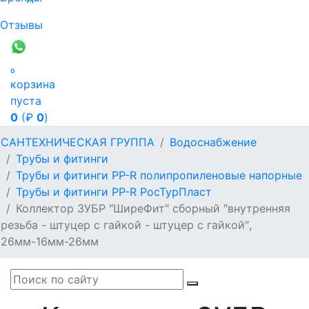
Отзывы

корзина
пуста
0
(₽
0
)
САНТЕХНИЧЕСКАЯ ГРУППА
Водоснабжение
Трубы и фитинги
Трубы и фитинги PP-R полипропиленовые напорные
Трубы и фитинги PP-R РосТурПласт
Коллектор ЗУБР ″ШиреФит″ сборный ″внутренняя
резьба - штуцер с гайкой - штуцер с гайкой″,
26мм-16мм-26мм