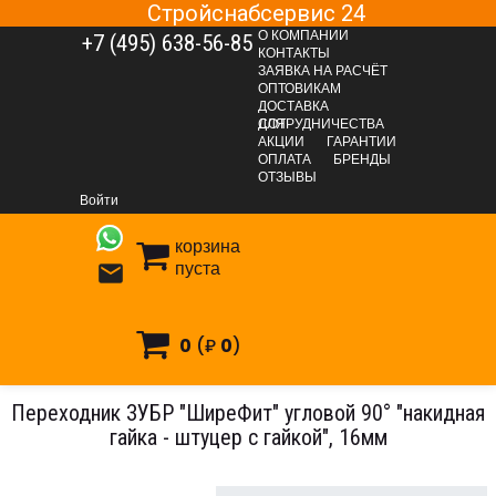
Стройснабсервис 24
О КОМПАНИИ
+7 (495) 638-56-85
КОНТАКТЫ
ЗАЯВКА НА РАСЧЁТ
ОПТОВИКАМ
ДОСТАВКА
ДЛЯ СОТРУДНИЧЕСТВА
АКЦИИ
ГАРАНТИИ
ОПЛАТА
БРЕНДЫ
САНТЕХНИЧЕСКАЯ ГРУППА
Водоснабжение
Трубы и фитинги
ОТЗЫВЫ
Трубы и фитинги PP-R полипропиленовые напорные
Войти
Трубы и фитинги PP-R РосТурПласт
корзина
Переходник ЗУБР ″ШиреФит″ угловой 90° ″накидная гайка -
пуста

штуцер с гайкой″, 16мм
0
(₽
0
)
Переходник ЗУБР ″ШиреФит″ угловой 90° ″накидная
гайка - штуцер с гайкой″, 16мм